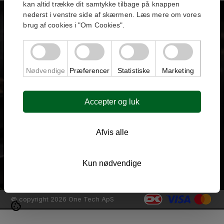
kan altid trække dit samtykke tilbage på knappen
nederst i venstre side af skærmen. Læs mere om vores
brug af cookies i "Om Cookies".
Om Classic Gastro
Nødvendige
Præferencer
Statistiske
Marketing
Shop & Sortiment
Accepter og luk
Service & Support
Afvis alle
Kontakt & Juridisk
Kun nødvendige
© copyright 2026 One Tech ApS
cookie