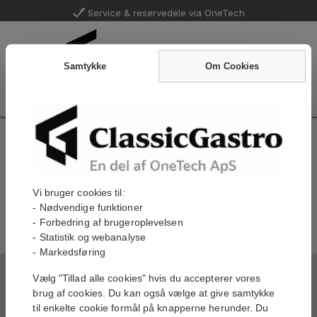
Service & reservedele via OneTech
Samtykke
Om Cookies
Forside
Mest solgte
Mest solgte
Vi bruger cookies til:
- Nødvendige funktioner
Ingen mest solgte.
- Forbedring af brugeroplevelsen
- Statistik og webanalyse
- Markedsføring
Tilmeld til vores nyhedsbrev og tilbud:
Vælg "Tillad alle cookies" hvis du accepterer vores
brug af cookies. Du kan også vælge at give samtykke
Tilmeld
til enkelte cookie formål på knapperne herunder. Du