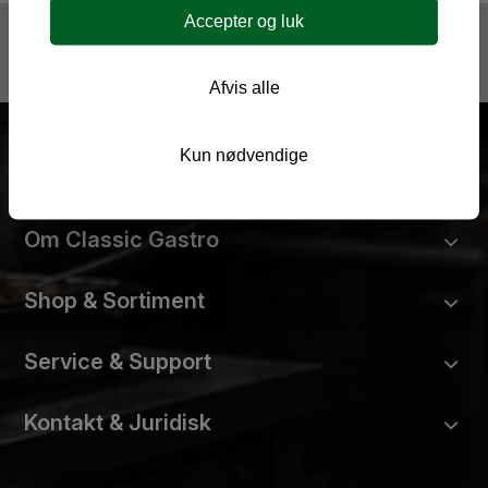
Accepter og luk
Tilmeld til vores nyhedsbrev og tilbud:
Tilmeld
Afvis alle
Kun nødvendige
Om Classic Gastro
Shop & Sortiment
Service & Support
Kontakt & Juridisk