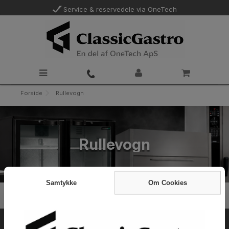
Service & reservedele via OneTech
Forside
Rullevogn
Rullevogn
Samtykke
Om Cookies
Varer i Rullevogn