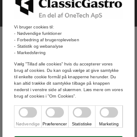
Filtrer efter:
Filtrer efter:
Vi bruger cookies til:
- Nødvendige funktioner
- Forbedring af brugeroplevelsen
- Statistik og webanalyse
- Markedsføring
Vælg "Tillad alle cookies" hvis du accepterer vores
brug af cookies. Du kan også vælge at give samtykke
til enkelte cookie formål på knapperne herunder. Du
kan altid trække dit samtykke tilbage på knappen
nederst i venstre side af skærmen. Læs mere om vores
brug af cookies i "Om Cookies".
Servicevogn med 3
Servicevogn med 2
hylder, 2 underhylder
hylder, 1 underhylde
1 095,00 kr
895,00 kr
På Lager
På Lager
Nødvendige
Præferencer
Statistiske
Marketing