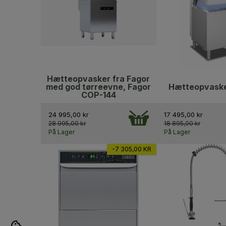
Hætteopvasker fra Fagor
med god tørreevne, Fagor
Hætteopvaske
COP-144
24 995,00 kr
17 495,00 kr
28 995,00 kr
18 895,00 kr
På Lager
På Lager
-7 305,00 KR