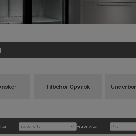
g
vasker
Tilbehør Opvask
Underbo
fter:
Filtrer efter: