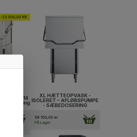
-23 000,00 KR
XL HÆTTEOPVASK -
opvask LS14
ISOLERET – AFLØBSPUMPE
sæbedosering
- SÆBEDOSERING
58 100,00 kr
På Lager