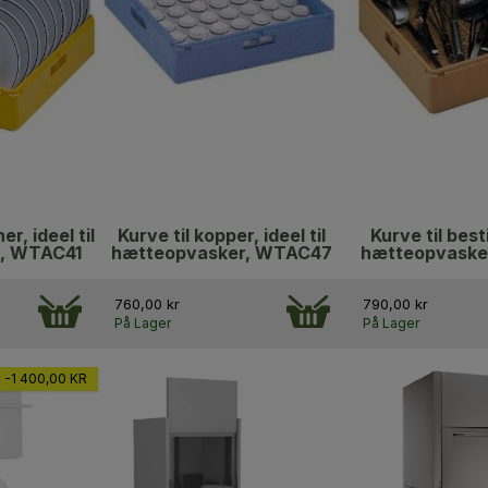
er, ideel til
Kurve til kopper, ideel til
Kurve til besti
, WTAC41
hætteopvasker, WTAC47
hætteopvaske
760,00 kr
790,00 kr
På Lager
På Lager
-1 400,00 KR