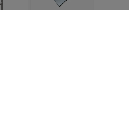
Drypbakke / Spildbakke til
ser
50/50 cm opvaskebakker,
ALU
295,00 kr
På Lager