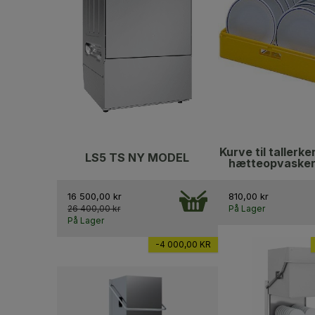
Kurve til tallerken
LS5 TS NY MODEL
hætteopvasker
16 500,00 kr
810,00 kr
26 400,00 kr
På Lager
På Lager
-4 000,00 KR