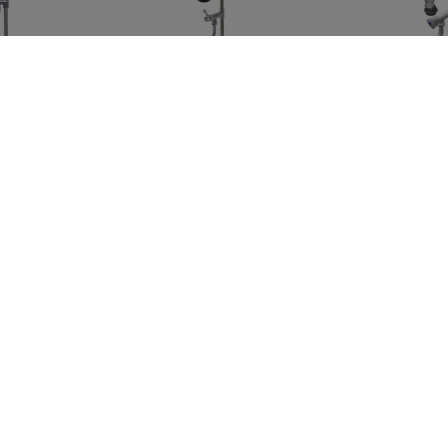
er
Forbruser
Forbru
2 500,00 kr
2 800,00 kr
På Lager
På Lager