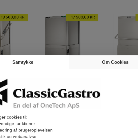
-18 500,00 KR
-17 500,00 KR
Samtykke
Om Cookies
S9 -
Zanussi Hætteopvask LS14
Zanussi Hætte
EMASKINE
isoleret – automatisk løft
isoleret - med 
ger cookies til:
55 000,00 kr
39 000,00 kr
endige funktioner
72 500,00 kr
62 000,00 kr
På Lager
På Lager
edring af brugeroplevelsen
istik og webanalyse