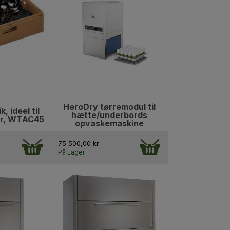
HeroDry tørremodul til
k, ideel til
hætte/underbords
r, WTAC45
opvaskemaskine
75 500,00 kr
På Lager