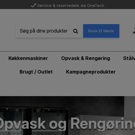
Service & reservedele via OneTech
Book Et Møde
Køkkenmaskiner
Opvask & Rengøring
Stål
Brugt / Outlet
Kampagneprodukter
Opvask og Rengørin