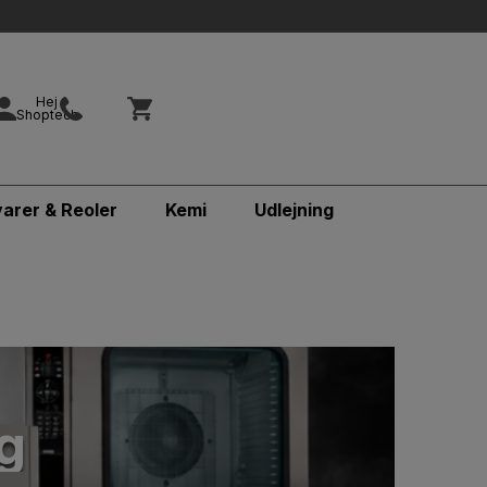
Hej
Shoptech
varer & Reoler
Kemi
Udlejning
g