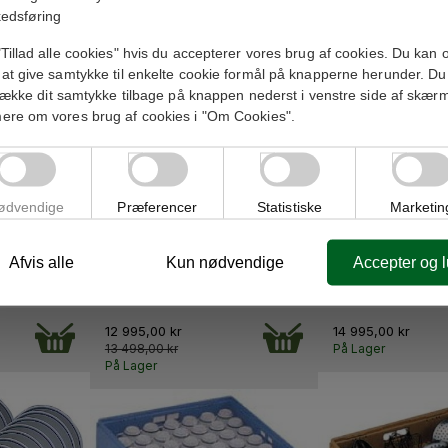
-503,00 KR
edsføring
Tillad alle cookies" hvis du accepterer vores brug af cookies. Du kan 
at give samtykke til enkelte cookie formål på knapperne herunder. Du
trække dit samtykke tilbage på knappen nederst i venstre side af skær
ere om vores brug af cookies i "Om Cookies".
ødvendige
Præferencer
Statistiske
Marketin
Underbordsopvasker m/
Afvis alle
Kun nødvendige
Accepter og 
ILLENNIUM
Underbordsopv
drænpumpe BASIC, God
LUS AS
PLUS 
maskine,...
12 995,00 kr
14 995,00 kr
13 498,00 kr
På Lager
På Lager