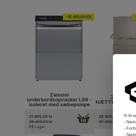
-16 405,00 KR
Zanussi
ZANUSSI L
underbordsopvasker LS6 -
HÆTTEOPVASK
isoleret med sæbepumpe
Vi bru
21 995,00 kr
28 900,00 kr
- Nødv
38 400,00 kr
47 400,00 kr
På Lager
- Forb
- Stat