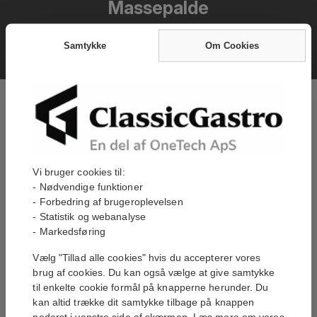
Massepalde
Filtrer efter:
Samtykke
Om Cookies
Filtrer efter:
Vi bruger cookies til:
- Nødvendige funktioner
- Forbedring af brugeroplevelsen
- Statistik og webanalyse
- Markedsføring
Varmeplade 1/1GN,
MASSEPLADE 4
Hendi
ZONER EL, 800MM
Vælg "Tillad alle cookies" hvis du accepterer vores
brug af cookies. Du kan også vælge at give samtykke
til enkelte cookie formål på knapperne herunder. Du
1 599,00 kr
36 600,00 kr
På Lager
På Lager
kan altid trække dit samtykke tilbage på knappen
nederst i venstre side af skærmen. Læs mere om vores