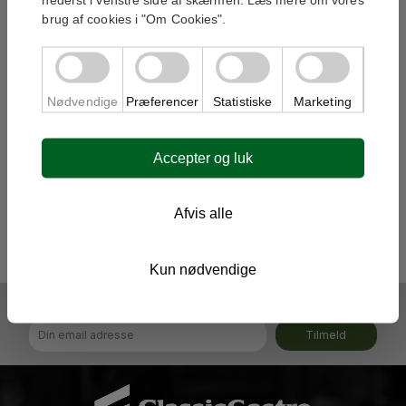
brug af cookies i "Om Cookies".
Nødvendige
Præferencer
Statistiske
Marketing
Accepter og luk
GLASKERAMISKKOGEBORD
GLASKERAMISKKOGEBORD
4 ZONER 800MM
4 ZONER 800MM
Afvis alle
27 100,00 kr
35 600,00 kr
På Lager
På Lager
Kun nødvendige
Tilmeld til vores nyhedsbrev og tilbud:
Tilmeld