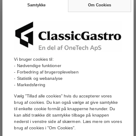
22kg/døgn - 6kg
153kg/døgn - 75kg
Samtykke
Om Cookies
magasin - 14g
magasin - 22g
13 000,00 kr
35 300,00 kr
På Lager
På Lager
Vi bruger cookies til:
- Nødvendige funktioner
- Forbedring af brugeroplevelsen
Zanussi
- Statistik og webanalyse
Zanussi
isterningmaskine
- Markedsføring
isterningmaskine
145kg/døgn - 45kg
112kg/døgn
magasin - 6g -...
Vælg "Tillad alle cookies" hvis du accepterer vores
brug af cookies. Du kan også vælge at give samtykke
40 200,00 kr
28 200,00 kr
På Lager
På Lager
til enkelte cookie formål på knapperne herunder. Du
kan altid trække dit samtykke tilbage på knappen
nederst i venstre side af skærmen. Læs mere om vores
brug af cookies i "Om Cookies".