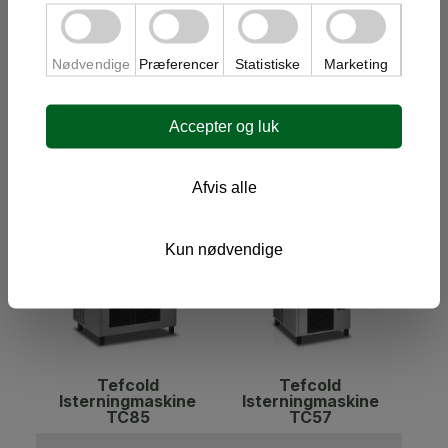
Nødvendige
Præferencer
Statistiske
Marketing
Zanussi
Zanussi
isterningemaskine
Brudismaskine
112kg/døgn - 60kg
74kg/døgn - 20kg
Accepter og luk
magasin - 40g
magasin
28 200,00 kr
29 400,00 kr
Afvis alle
På Lager
På Lager
Kun nødvendige
Tefcold
Tefcold
Isterningmaskine
Isterningmaskine
TC85
TC57