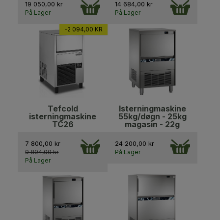
19 050,00 kr
14 684,00 kr
På Lager
På Lager
-2 094,00 KR
Tefcold
lsterningmaskine
isterningmaskine
55kg/døgn - 25kg
TC26
magasin - 22g
7 800,00 kr
24 200,00 kr
9 894,00 kr
På Lager
På Lager