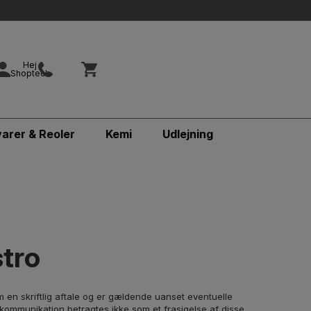
Hej
Shoptech
varer & Reoler
Kemi
Udlejning
stro
m en skriftlig aftale og er gældende uanset eventuelle
 kommunikation betragtes ikke som et frasigelse af disse