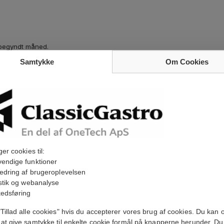
påbegyndt måned.
Samtykke
Om Cookies
.
o indtil fuld betaling er modtaget.
f fejl ved sine produkter, men ikke for indirekte tab som tabt fortjeneste
ger cookies til:
endige funktioner
edring af brugeroplevelsen
istik og webanalyse
ejl til stede ved levering.
edsføring
Tillad alle cookies" hvis du accepterer vores brug af cookies. Du kan 
førelse eller materialer.
at give samtykke til enkelte cookie formål på knapperne herunder. Du