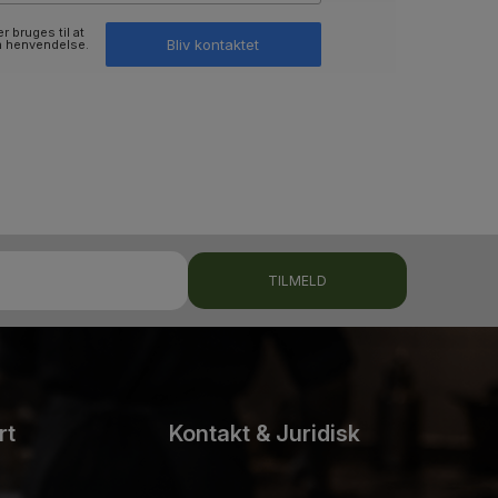
r bruges til at
Bliv kontaktet
n henvendelse.
TILMELD
rt
Kontakt & Juridisk