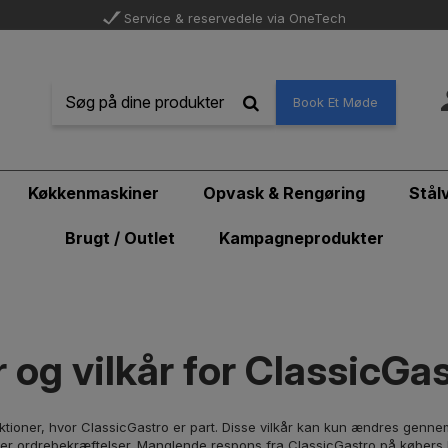
Service & reservedele via OneTech
Book Et Møde
Køkkenmaskiner
Opvask & Rengøring
Stål
Brugt / Outlet
Kampagneprodukter
 og vilkår for ClassicGa
aktioner, hvor ClassicGastro er part. Disse vilkår kan kun ændres genne
eller ordrebekræftelser. Manglende respons fra ClassicGastro på købers