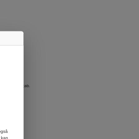
 eller driftstab.
også
 kan