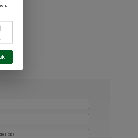
men.
g
luk