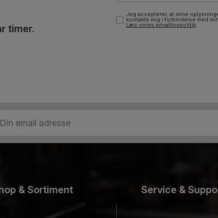
Jeg accepterer, at mine oplysninge
kontakte mig i forbindelse med mi
Læs vores privatlivspolitik
r timer.
hop & Sortiment
Service & Suppo