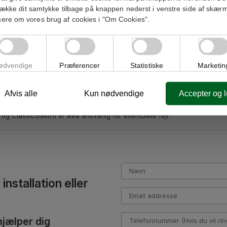
trække dit samtykke tilbage på knappen nederst i venstre side af skær
ere om vores brug af cookies i "Om Cookies".
anglende levering forårsaget af omstændigheder uden for deres kontrol.
sikoen overgår til køber ved afsendelse.
ødvendige
Præferencer
Statistiske
Marketin
 anvendes til det aftalte formål med forudgående samtykke.
Afvis alle
Kun nødvendige
Accepter og 
og ClassicGastro er ikke ansvarlig for eventuelle fejl.
installation eller
hjælper dig