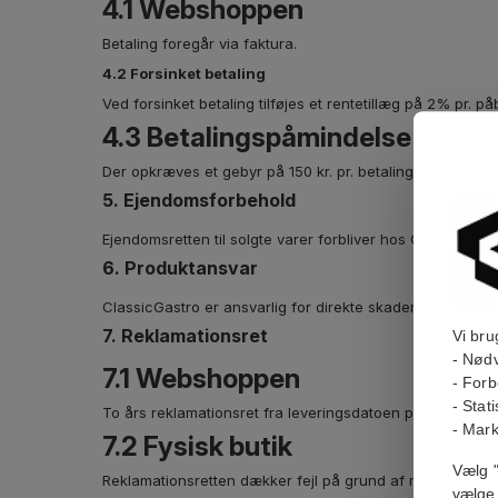
4.1 Webshoppen
Betaling foregår via faktura.
4.2 Forsinket betaling
Ved forsinket betaling tilføjes et rentetillæg på 2% pr. 
4.3 Betalingspåmindelse
Der opkræves et gebyr på 150 kr. pr. betalingspåmindelse
5. Ejendomsforbehold
Ejendomsretten til solgte varer forbliver hos ClassicGastr
6. Produktansvar
ClassicGastro er ansvarlig for direkte skader forårsaget a
7. Reklamationsret
Vi bru
- Nødv
7.1 Webshoppen
- Forb
- Stat
To års reklamationsret fra leveringsdatoen på varer med f
- Mark
7.2 Fysisk butik
Vælg "
Reklamationsretten dækker fejl på grund af mangelfuld ud
vælge 