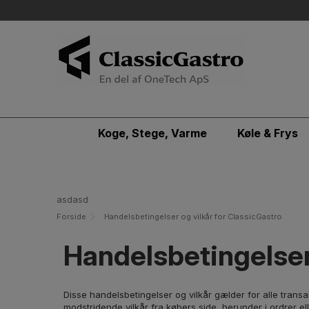
Koge, Stege, Varme
Køle & Frys
asdasd
Forside
Handelsbetingelser og vilkår for ClassicGastro
Handelsbetingelser
Disse handelsbetingelser og vilkår gælder for alle trans
modstridende vilkår fra købers side, herunder i ordrer 