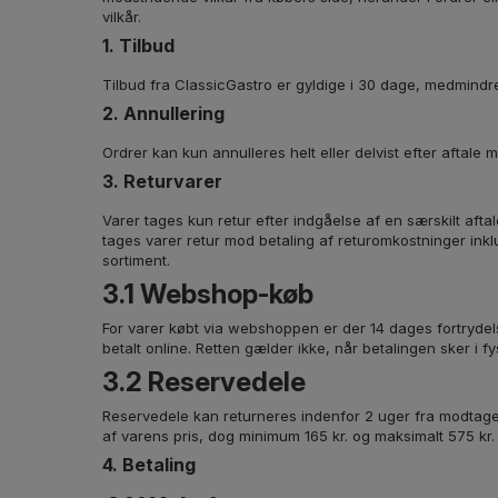
vilkår.
1. Tilbud
Tilbud fra ClassicGastro er gyldige i 30 dage, medmindr
2. Annullering
Ordrer kan kun annulleres helt eller delvist efter aftal
3. Returvarer
Varer tages kun retur efter indgåelse af en særskilt afta
tages varer retur mod betaling af returomkostninger inklu
sortiment.
3.1 Webshop-køb
For varer købt via webshoppen er der 14 dages fortrydels
betalt online. Retten gælder ikke, når betalingen sker i fys
3.2 Reservedele
Reservedele kan returneres indenfor 2 uger fra modtagels
af varens pris, dog minimum 165 kr. og maksimalt 575 kr. 
4. Betaling