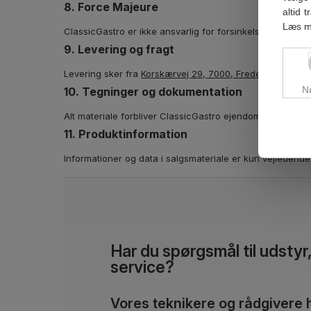
8. Force Majeure
altid 
Læs m
ClassicGastro er ikke ansvarlig for forsinkelser eller m
9. Levering og fragt
Levering sker fra
Korskærvej 29, 7000, Fredericia
, og ri
N
10. Tegninger og dokumentation
Alt materiale forbliver ClassicGastro ejendom og må kun
11. Produktinformation
Informationer og data i salgsmateriale er kun vejledende 
Har du spørgsmål til udstyr, 
service?
Vores teknikere og rådgivere 