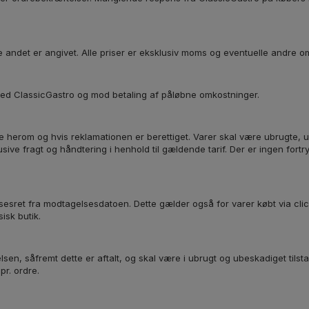
e andet er angivet. Alle priser er eksklusiv moms og eventuelle andre o
e med ClassicGastro og mod betaling af påløbne omkostninger.
le herom og hvis reklamationen er berettiget. Varer skal være ubrugte, u
sive fragt og håndtering i henhold til gældende tarif. Der er ingen fortr
esret fra modtagelsesdatoen. Dette gælder også for varer købt via click
isk butik.
en, såfremt dette er aftalt, og skal være i ubrugt og ubeskadiget tils
pr. ordre.