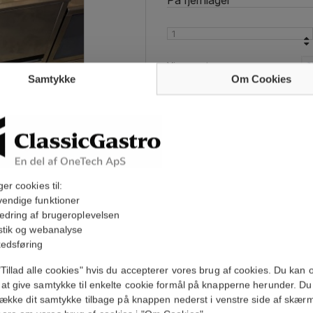
På fjernlager
Vi accepterer
Samtykke
Om Cookies
Har du brug for hjælp?
ger cookies til:
endige funktioner
Jeg accepterer, at mine oplys
kontakte mig i forbindelse 
edring af brugeroplevelsen
Læs vores privatlivspolitik
*
istik og webanalyse
edsføring
Tillad alle cookies" hvis du accepterer vores brug af cookies. Du kan 
at give samtykke til enkelte cookie formål på knapperne herunder. Du
trække dit samtykke tilbage på knappen nederst i venstre side af skær