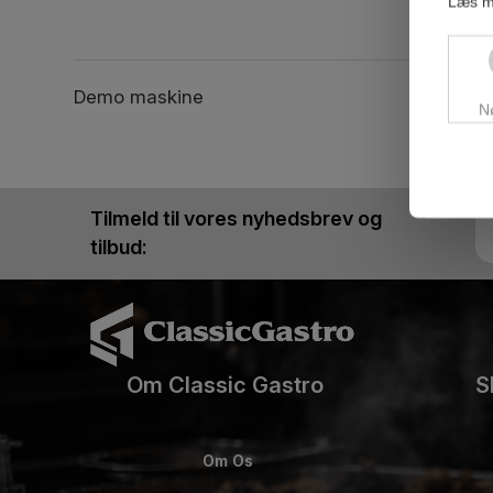
Læs m
Demo maskine
N
Tilmeld til vores nyhedsbrev og
tilbud:
Om Classic Gastro
S
Om Os