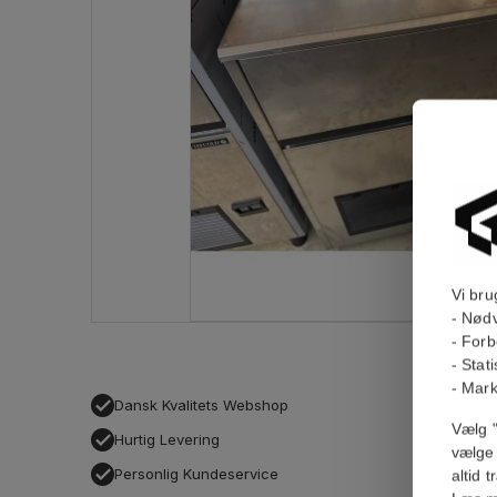
Vi bru
- Nødv
- Forb
- Stat
- Mark
Dansk Kvalitets Webshop
Vælg "
Hurtig Levering
vælge 
Personlig Kundeservice
altid 