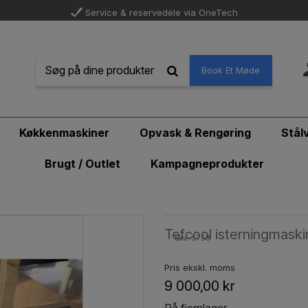
Service & reservedele via OneTech
Book Et Møde
Køkkenmaskiner
Opvask & Rengøring
Stål
Brugt / Outlet
Kampagneprodukter
Tefcool isterningmask
Sku: 5758
Pris ekskl. moms
9 000,00 kr