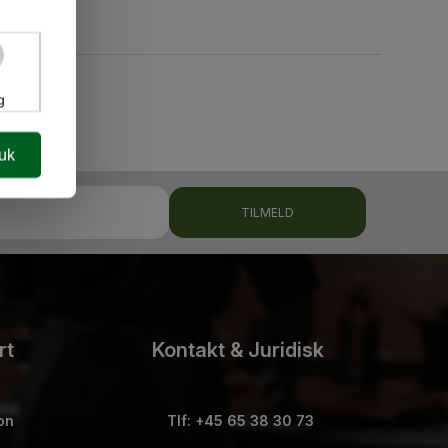
g
luk
TILMELD
rt
Kontakt & Juridisk
on
Tlf: +45 65 38 30 73