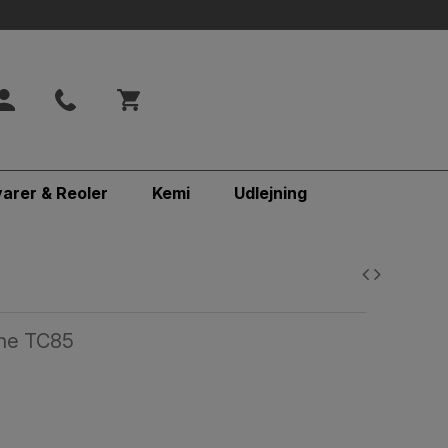
varer & Reoler
Kemi
Udlejning
ine TC85