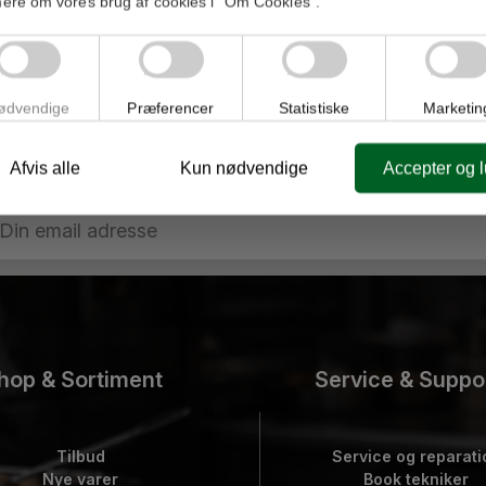
ere om vores brug af cookies i "Om Cookies".
Yderligere information
ødvendige
Præferencer
Statistiske
Marketin
Afvis alle
Kun nødvendige
Accepter og 
hop & Sortiment
Service & Suppo
Tilbud
Service og reparati
Nye varer
Book tekniker