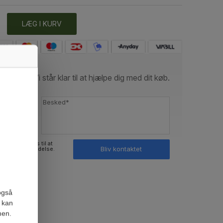
LÆG I KURV
Vi står klar til at hjælpe dig med dit køb.
ninger bruges til at
Bliv kontaktet
med min henvendelse.
også
 kan
men.