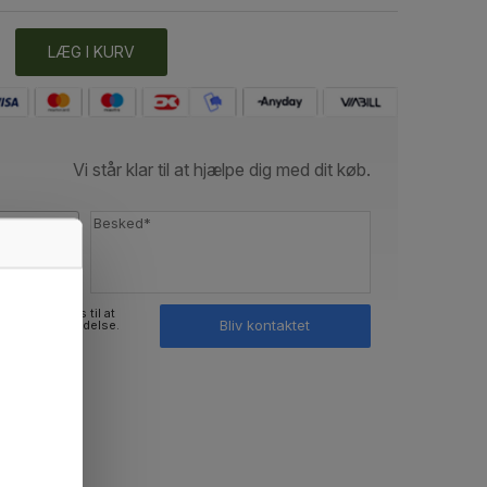
LÆG I KURV
Vi står klar til at hjælpe dig med dit køb.
ninger bruges til at
Bliv kontaktet
med min henvendelse.