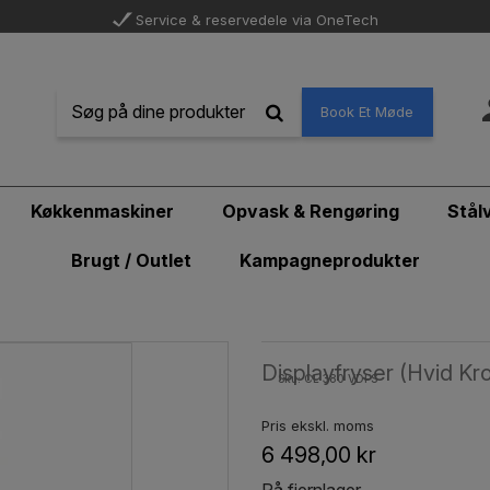
Service & reservedele via OneTech
Book Et Møde
Køkkenmaskiner
Opvask & Rengøring
Stål
Brugt / Outlet
Kampagneprodukter
Displayfryser (Hvid K
Sku: CL 380 VDFS
Pris ekskl. moms
6 498,00 kr