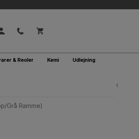
varer & Reoler
Kemi
Udlejning
rop/Grå Ramme)