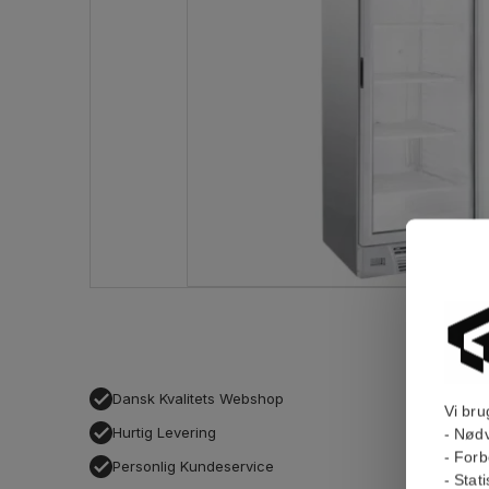
Dansk Kvalitets Webshop
Vi bru
Hurtig Levering
- Nødv
- Forb
Personlig Kundeservice
- Stat