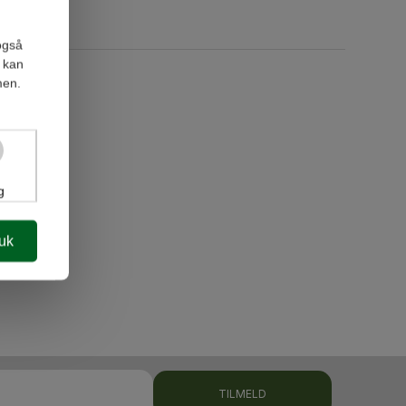
også
 kan
men.
g
luk
TILMELD