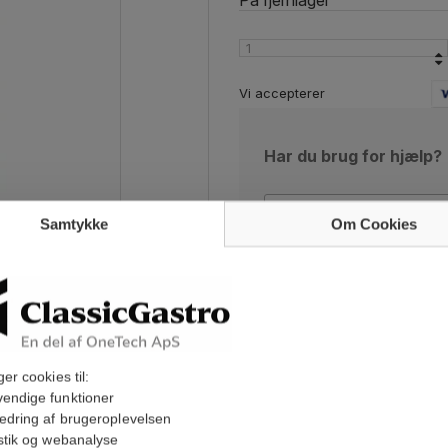
På fjernlager
Vi accepterer
Har du brug for hjælp?
Samtykke
Om Cookies
Jeg accepterer, at mine oplys
kontakte mig i forbindelse 
Læs vores privatlivspolitik
*
ger cookies til:
endige funktioner
edring af brugeroplevelsen
istik og webanalyse