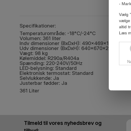
- Mark
Vælg "
vælge 
Specifikationer:
altid 
Temperaturområde: -18°C/-24°C
Læs m
Volumen: 361 liter
Indv dimensioner (BxDxH): 490x469x1570 mm
Udv dimensioner (BxDxH): 640x670x2056 mm
Vægt: 98 kg
Kølemiddel: R290a/R404a
N
Spænding: 220-240V/50Hz
LED-belysning: Standard
Elektronisk termostat: Standard
Selvlukkende: Ja
Justerbar fødder: Ja
361 Liter
Tilmeld til vores nyhedsbrev og
tilbud: