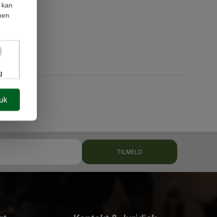
 kan
men.
g
luk
TILMELD