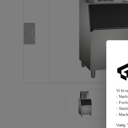
Vi bru
- Nødv
- Forb
- Stat
- Mark
Vælg "