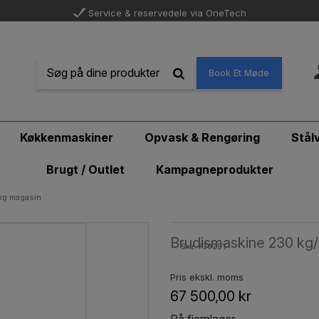
Service & reservedele via OneTech
Book Et Møde
Køkkenmaskiner
Opvask & Rengøring
Stål
Brugt / Outlet
Kampagneprodukter
kg magasin
Brudismaskine 230 kg/
Sku: 730291
Pris ekskl. moms
67 500,00 kr