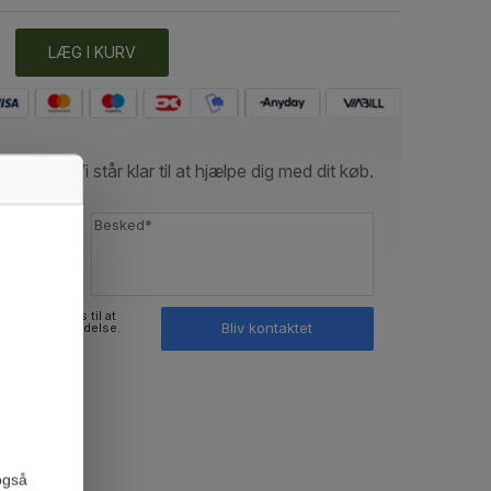
LÆG I KURV
Vi står klar til at hjælpe dig med dit køb.
ninger bruges til at
Bliv kontaktet
med min henvendelse.
også