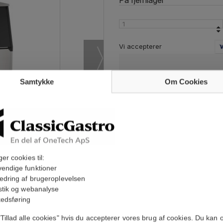
På fjernlager
Vi accepterer
Har du brug for hjælp?
Samtykke
Om Cookies
Jeg accepterer, at mine oplys
kontakte mig i forbindelse 
Læs vores privatlivspolitik
*
ger cookies til:
endige funktioner
edring af brugeroplevelsen
istik og webanalyse
edsføring
Tillad alle cookies" hvis du accepterer vores brug af cookies. Du kan 