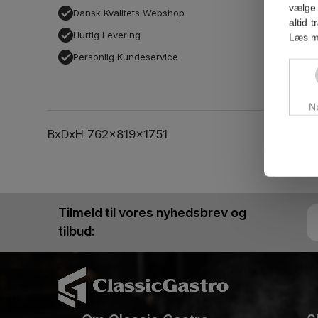
vælge 
Dansk Kvalitets Webshop
altid 
Hurtig Levering
Læs m
Personlig Kundeservice
N
BxDxH 762x819x1751
Tilmeld til vores nyhedsbrev og
tilbud: