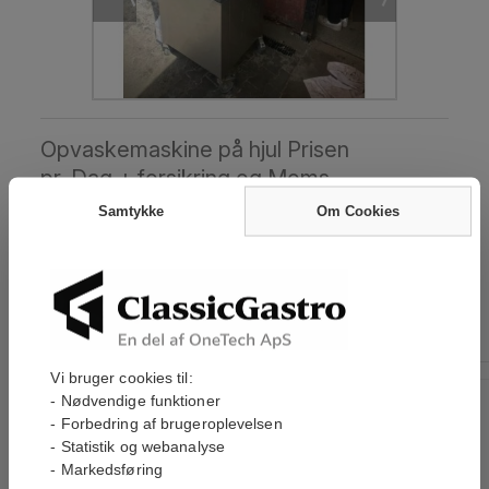
Opvaskemaskine på hjul Prisen
pr. Dag + forsikring og Moms
Sku: 4024
Samtykke
Om Cookies
Pris ekskl. moms
495,00 kr
Snart på lager
LÆG I KURV
Vi
Vi bruger cookies til:
accepterer
- Nødvendige funktioner
- Forbedring af brugeroplevelsen
Dansk Kvalitets Webshop
- Statistik og webanalyse
Hurtig Levering
- Markedsføring