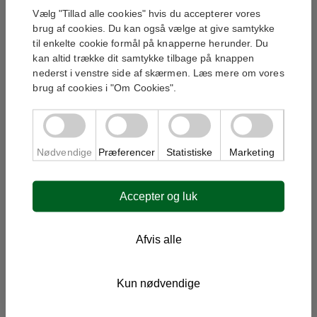
Personlig Kundeservice
Vælg "Tillad alle cookies" hvis du accepterer vores
brug af cookies. Du kan også vælge at give samtykke
Har du brug for hjælp?
til enkelte cookie formål på knapperne herunder. Du
Vi står klar til at hjælpe dig med dit køb.
kan altid trække dit samtykke tilbage på knappen
nederst i venstre side af skærmen. Læs mere om vores
brug af cookies i "Om Cookies".
Nødvendige
Præferencer
Statistiske
Marketing
Jeg accepterer, at mine oplysninger bruges til at
kontakte mig i forbindelse med min henvendelse.
Læs vores privatlivspolitik
*
Accepter og luk
Bliv kontaktet
Afvis alle
Yderligere information
Kun nødvendige
400V3x16Amp opvasker