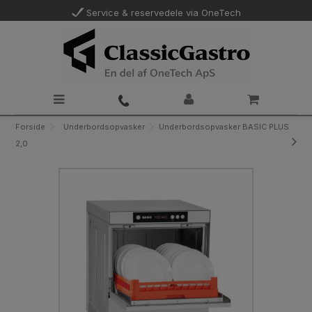
Service & reservedele via OneTech
Forside
Underbordsopvasker
Underbordsopvasker BASIC PLUS
2,0