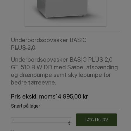
Underbordsopvasker BASIC
PLUS 2,0
Sku: 19112116
Underbordsopvasker BASIC PLUS 2,0
GT-510 B W DD med Sæbe, afspænding
og drænpumpe samt skyllepumpe for
bedre tørreevne.
Pris ekskl. moms
14 995,00 kr
Snart på lager
LÆG I KURV