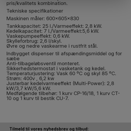
pris/kvalitets kombination.
Tekniske specifikationer
Maskinen måler: 600x605x830
Tankkapacitet: 25 l./Varmeeffekt: 2,8 kW.
Kedelkapacitet: 7 l./Varmeeffekt:5,6 kW.
Vaskepumpeeffekt: 0,6 kW.
Skylleforbrug: 2,6 l/skyl.
Øvre og nedre vaskearme i rustfrit stål.
Indbygget dispenser til afspændingsmiddel og for
sæbe
Anti-tilbageløbsventil monteret.
Sikkerhedstermostat i vasketank og kedel.
Temperaturjustering: Vask 60 ºC og skyl 85 ºC.
Strøm: 400v , 6,2 kw
Justerbar kedelvarmeeffekt (Multi-Power): 2,8
kW/3,7 kW/5,6 kW.
Medfølgende tilbehør: 1 kurv CP-16/18, 1 kurv CT-
10 og 1 kurv til bestik CU-7.
Tilmeld til vores nyhedsbrev og tilbud: