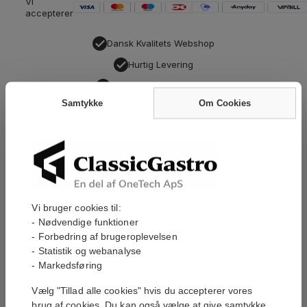
Vi
accepterer
Dansk Kvalitets Webshop
Hurtig Levering
Personlig Kundeservice
Samtykke
Om Cookies
Har du brug for hjælp?
Vi står klar til at hjælpe dig med dit køb.
Vi bruger cookies til:
- Nødvendige funktioner
- Forbedring af brugeroplevelsen
Jeg accepterer, at mine oplysninger bruges til at
- Statistik og webanalyse
kontakte mig i forbindelse med min henvendelse.
Læs vores privatlivspolitik
*
- Markedsføring
Bliv kontaktet
Vælg "Tillad alle cookies" hvis du accepterer vores
brug af cookies. Du kan også vælge at give samtykke