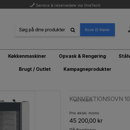
Service & reservedele via OneTech
Book Et Møde
Køkkenmaskiner
Opvask & Rengøring
Stål
Brugt / Outlet
Kampagneprodukter
KONVEKTIONSOVN 10X1
Sku: 240206
Pris ekskl. moms
45 200,00 kr