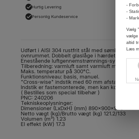
- Forb
Hurtig Levering
- Stat
Personlig Kundeservice
- Mark
Vælg "
vælge 
altid 
Læs m
Udført i AISI 304 rustfrit stål med sømløse samli
ovnrummet. Dobbelt glaslåge i hærdet glas. Ovn
Enestående luftgennemstrømnings-system.
Tilberedning: varmluft samt varmluft med dampt
Maks. temperatur på 300°C.
Funktionsniveau: basis, manuel.
N
"Cross-wise" indstik med 60 mm afstand, til 10
Indstik er fastemonterede, men kan konverteres t
( Bestilles som special tilbehør )
PNC: 240206
Tekniskeoplysninger:
Dimensioner (LxDxH) (mm) 890x900x970
Netto vægt (kg)/Brutto vægt (kg) 121.2/133
Volumen (m³) 1.23
El effekt (kW) 17.3