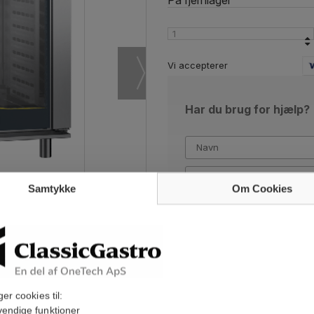
På fjernlager
Vi accepterer
Har du brug for hjælp?
Samtykke
Om Cookies
Jeg accepterer, at mine oplys
kontakte mig i forbindelse 
Læs vores privatlivspolitik
*
ger cookies til:
endige funktioner