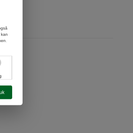
også
 kan
men.
g
luk