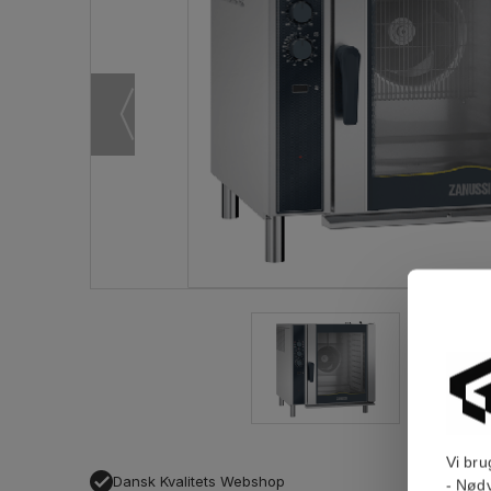
Vi bru
Dansk Kvalitets Webshop
- Nødv