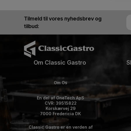
Tilmeld til vores nyhedsbrev og
tilbud:
Om Classic Gastro
S
Om Os
En del af OneTech ApS
CVR: 39515822
Korskærvej 29
7000 Fredericia DK
Classic Gastro er en verden af