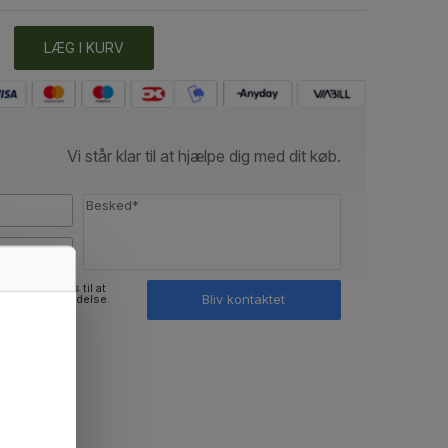
LÆG I KURV
Vi står klar til at hjælpe dig med dit køb.
ninger bruges til at
Bliv kontaktet
med min henvendelse.