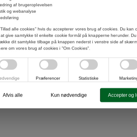
edring af brugeroplevelsen
istik og webanalyse
edsføring
Tillad alle cookies" hvis du accepterer vores brug af cookies. Du kan 
Yderligere information
Download
at give samtykke til enkelte cookie formål på knapperne herunder. Du
trække dit samtykke tilbage på knappen nederst i venstre side af skær
ere om vores brug af cookies i "Om Cookies".
nger i
lys.
ilsætning.
ødvendige
Præferencer
Statistiske
Marketin
x1/1GN.
il roll-in
Afvis alle
Kun nødvendige
Accepter og 