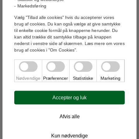
- Markedsføring
Har du brug for hjælp?
Vi står klar til at hjælpe dig med dit køb.
Vælg "Tillad alle cookies" hvis du accepterer vores
brug af cookies. Du kan også vælge at give samtykke
til enkelte cookie formål på knapperne herunder. Du
kan altid trække dit samtykke tilbage på knappen
nederst i venstre side af skærmen. Læs mere om vores
brug af cookies i "Om Cookies".
Jeg accepterer, at mine oplysninger bruges til at
kontakte mig i forbindelse med min henvendelse.
Læs vores privatlivspolitik
*
Nødvendige
Præferencer
Statistiske
Marketing
Bliv kontaktet
Accepter og luk
Yderligere information
Afvis alle
Beskrivelse
Stikvogn til opvaskebakker – 7 stik til 500×500
bakker
Kun nødvendige
Saml selv vogn